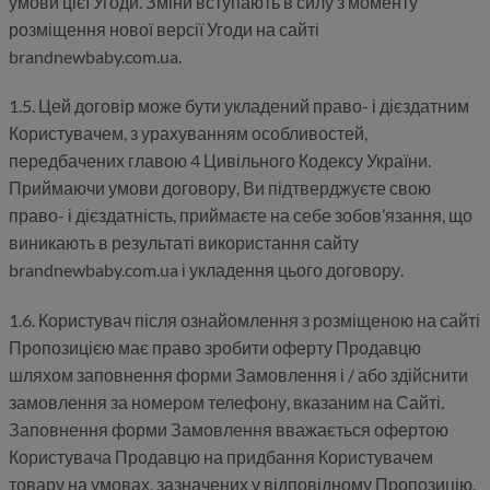
умови цієї Угоди. Зміни вступають в силу з моменту
розміщення нової версії Угоди на сайті
brandnewbaby.com.ua.
1.5. Цей договір може бути укладений право- і дієздатним
Користувачем, з урахуванням особливостей,
передбачених главою 4 Цивільного Кодексу України.
Приймаючи умови договору, Ви підтверджуєте свою
право- і дієздатність, приймаєте на себе зобов’язання, що
виникають в результаті використання сайту
brandnewbaby.com.ua і укладення цього договору.
1.6. Користувач після ознайомлення з розміщеною на сайті
Пропозицією має право зробити оферту Продавцю
шляхом заповнення форми Замовлення і / або здійснити
замовлення за номером телефону, вказаним на Сайті.
Заповнення форми Замовлення вважається офертою
Користувача Продавцю на придбання Користувачем
товару на умовах, зазначених у відповідному Пропозицію.