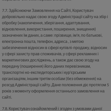
7.7. Здійснюючи Замовлення на Сайті, Користувач
добровільно надає свою згоду Адміністрації сайту на збір і
обробку (накопичення, зберігання, адаптування,
відновлення, використання, поширення, знищення)
зазначених їм даних, а саме: прізвище, ім’я, по батькові,
електронна пошта, телефон, адреса , з метою
забезпечення відносин в сфері купівлі-продажу, відносин
у сфері захисту прав споживачів, у сфері рекламних і
маркетингових досліджень, а також дає свою згоду на
передачу (поширення) його даних перевізникам,
транспортні но-експедиторських і кур’єрським
організаціям, іншим третім особам (без обмеження) на
розсуд Адміністрації сайту. Дане положення діє протягом 5
років з моменту оформлення останнього замовлення на
сайті.
7.8. Користувач ознайомлений і згоден з умовами даної