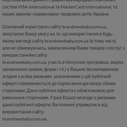
систем VISA International та MasterCard International, та
інших законів і нормативно-правових актів України.
Шановний користувач сайту brandnewbaby.com.ua,
звертаємо Вашу увагу на те, що використання в будь-
якому вигляді сайту brandnewbaby.com.ua (в тому числі,
але не обмежуючись, замовленням Вами товарів і послуг з
використанням сайту
brandnewbaby.com.ua, участь в бонусних програмах, акціях,
заповнення заявок, форм і т.п.) є Вашою беззаперечною
згодою з усіма умовами, зазначеними у цій публічній
оферті і прирівнюється до підписання договору обома
сторонами. Дана публічна оферта є обов’язковою для
виконання сторонами. У разі Вашої незгоди з умовами
даної публічної оферти, Ви повинні утриматися від
використання сайту
brandnewbaby.com.ua.