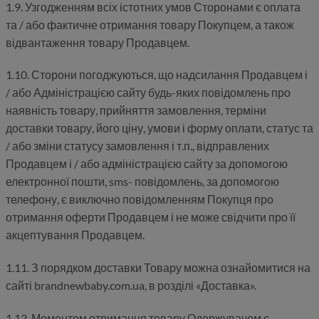
1.9. Узгодженням всіх істотних умов Сторонами є оплата
та / або фактичне отримання товару Покупцем, а також
відвантаження товару Продавцем.
1.10. Сторони погоджуються, що надсилання Продавцем і
/ або Адміністрацією сайту будь-яких повідомлень про
наявність товару, прийняття замовлення, терміни
доставки товару, його ціну, умови і форму оплати, статус та
/ або зміни статусу замовлення і т.п., відправлених
Продавцем і / або адміністрацією сайту за допомогою
електронної пошти, sms- повідомлень, за допомогою
телефону, є виключно повідомленням Покупця про
отримання оферти Продавцем і не може свідчити про її
акцептування Продавцем.
1.11. З порядком доставки Товару можна ознайомитися на
сайті brandnewbaby.com.ua, в розділі «Доставка».
1.12. Моментом отримання товару Одержувачем є