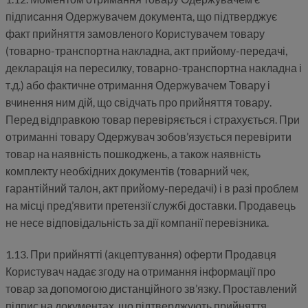
підписання Одержувачем документа, що підтверджує
факт прийняття замовленого Користувачем товару
(товарно-транспортна накладна, акт прийому-передачі,
декларація на пересилку, товарно-транспортна накладна і
т.д.) або фактичне отримання Одержувачем Товару і
вчинення ним дій, що свідчать про прийняття товару.
Перед відправкою товар перевіряється і страхується. При
отриманні товару Одержувач зобов’язується перевірити
товар на наявність пошкоджень, а також наявність
комплекту необхідних документів (товарний чек,
гарантійний талон, акт прийому-передачі) і в разі проблем
на місці пред’явити претензії службі доставки. Продавець
не несе відповідальність за дії компанії перевізника.
1.13. При прийнятті (акцептування) оферти Продавця
Користувач надає згоду на отримання інформації про
товар за допомогою дистанційного зв’язку. Проставлений
підпис на документах, що підтверджують прийняття