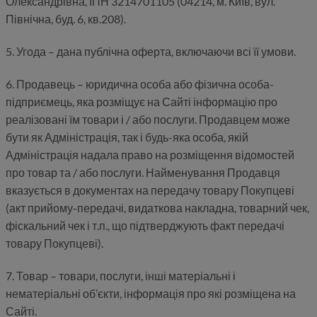
Олександрівна, ІПН 3214701105 (04214, м. Київ, вул.
Північна, буд. 6, кв.208).
5. Угода – дана публічна оферта, включаючи всі її умови.
6. Продавець – юридична особа або фізична особа-
підприємець, яка розміщує на Сайті інформацію про
реалізовані їм товари і / або послуги. Продавцем може
бути як Адміністрація, так і будь-яка особа, якій
Адміністрація надала право на розміщення відомостей
про товар та / або послуги. Найменування Продавця
вказується в документах на передачу товару Покупцеві
(акт прийому-передачі, видаткова накладна, товарний чек,
фіскальний чек і т.п., що підтверджують факт передачі
товару Покупцеві).
7. Товар – товари, послуги, інші матеріальні і
нематеріальні об’єкти, інформація про які розміщена на
Сайті.