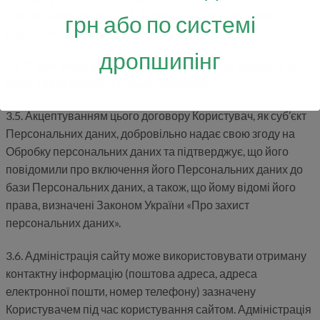
відповідно до норм ст.21 Закону України «Про захист
грн або по системі
персональних даних».
дропшипінг
3.4. Строк зберігання Персональних даних становить 10
років з дати укладання цього договору.
3.5. Акцептуванням цього договору Користувач, як суб’єкт
Персональних даних, добровільно надає свою згоду на
Обробку персональних даних та підтверджує, що його
повідомили про включення його Персональних даних до
бази Персональних даних, а також, що йому відомі його
права, визначені Законом України «Про захист
персональних даних».
3.6. Адміністрація сайту може використовувати отриману
контактну інформацію (поштова адреса, адреса
електронної пошти, номер телефону) зазначену
Користувачем під час користування сайтом. Адміністрація