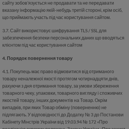
сайту зобов’язується не продавати та не передавати
вказану інформацію якій-небудь третій стороні, крім осіб,
що приймають участь під час користування сайтом.
3.7. Сайт використовує шифрування TLS / SSL для
забезпечення безпеки персональних даних що вводяться
клієнтом під час користування сайтом
4. Порядок повернення товару
4.1. Покупець має право відмовитися від отриманого
товару неналежної якості протягом чотирнадцяти днів,
рахуючи з дня отримання товару, за умови збереження
товарного чеку, упаковки, товарного вигляду і споживчих
якостей товару, інших документів на Товар. Окрім
випадків, при яких Товар обміну (поверненню) не
підлягають. У відповідності до Додатку № 3 до Постанови
Кабінету Мінстрів України від 19.03.94 № 172 «Про
реалізацію окремих положень Закону України «Про захист