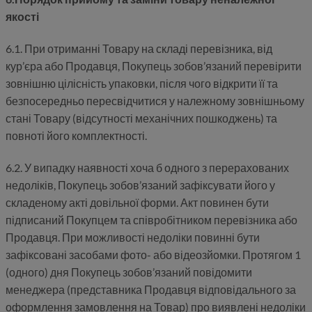
якості
6.1. При отриманні Товару на складі перевізника, від
кур’єра або Продавця, Покупець зобов’язаний перевірити
зовнішню цілісність упаковки, після чого відкрити її та
безпосередньо пересвідчитися у належному зовнішньому
стані Товару (відсутності механічних пошкоджень) та
повноті його комплектності.
6.2. У випадку наявності хоча б одного з перерахованих
недоліків, Покупець зобов’язаний зафіксувати його у
складеному акті довільної форми. Акт повинен бути
підписаний Покупцем та співробітником перевізника або
Продавця. При можливості недоліки повинні бути
зафіксовані засобами фото- або відеозйомки. Протягом 1
(одного) дня Покупець зобов’язаний повідомити
менеджера (представника Продавця відповідального за
оформлення замовлення на Товар) про виявлені недоліки