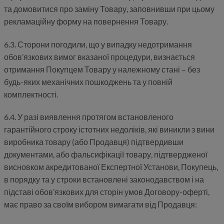
та домовитися про заміну Товару, заповнивши при цьому
рекламаційну форму на повернення Товару.
6.3. Сторони погодили, що у випадку недотримання
обов’язкових вимог вказаної процедури, визнається
отримання Покупцем Товару у належному стані – без
будь-яких механічних пошкоджень та у повній
комплектності.
6.4. У разі виявлення протягом встановленого
гарантійного строку істотних недоліків, які виникли з вини
виробника товару (або Продавця) підтвердивши
документами, або фальсифікації товару, підтвердженої
висновком акредитованої Експертної Установи, Покупець,
в порядку та у строки встановлені законодавством і на
підставі обов’язкових для сторін умов Договору-оферті,
має право за своїм вибором вимагати від Продавця: