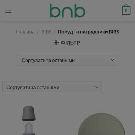
Skip
modal-check
0
to
content
Головна
/
BIBS
/
Посуд та нагрудники BIBS
ФІЛЬТР