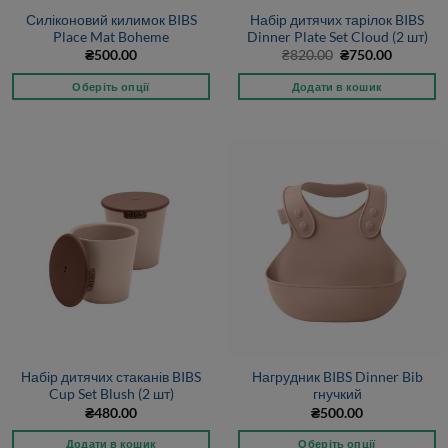
Силіконовий килимок BIBS
Набір дитячих тарілок BIBS
Place Mat Boheme
Dinner Plate Set Cloud (2 шт)
Оригінальна
Поточна
₴
500.00
₴
820.00
₴
750.00
ціна:
ціна:
₴820.00.
₴750.00.
Оберіть опції
Додати в кошик
Набір дитячих стаканів BIBS
Нагрудник BIBS Dinner Bib
Cup Set Blush (2 шт)
гнучкий
₴
480.00
₴
500.00
Додати в кошик
Оберіть опції