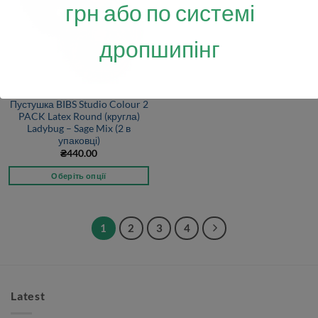
грн або по системі
дропшипінг
Пустушка BIBS Studio Colour 2
PACK Latex Round (кругла)
Ladybug – Sage Mix (2 в
упаковці)
₴
440.00
Оберіть опції
1
2
3
4
Latest