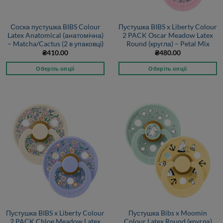
Соска пустушка BIBS Colour
Пустушка BIBS x Liberty Colour
Latex Anatomical (анатомічна)
2 PACK Oscar Meadow Latex
– Matcha/Cactus (2 в упаковці)
Round (кругла) – Petal Mix
₴
410.00
₴
480.00
Оберіть опції
Оберіть опції
Пустушка BIBS x Liberty Colour
Пустушка Bibs x Moomin
2 PACK Chloe Meadow Latex
Colour Latex Round (кругла)