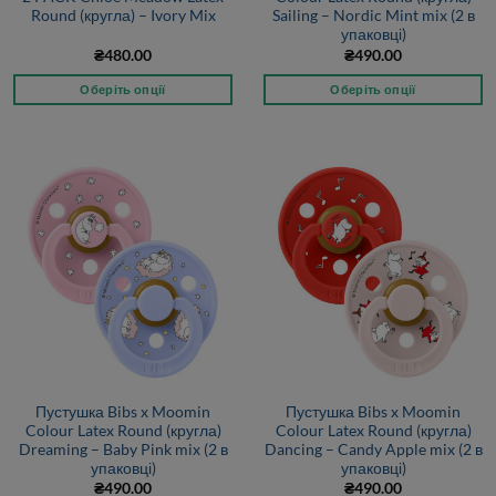
Round (кругла) – Ivory Mix
Sailing – Nordic Mint mix (2 в
упаковці)
₴
480.00
₴
490.00
Оберіть опції
Оберіть опції
Пустушка Bibs x Moomin
Пустушка Bibs x Moomin
Colour Latex Round (кругла)
Colour Latex Round (кругла)
Dreaming – Baby Pink mix (2 в
Dancing – Candy Apple mix (2 в
упаковці)
упаковці)
₴
490.00
₴
490.00