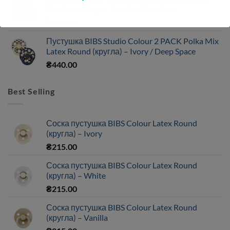
Box Polka Mega – Vanilla / Dark Oak
₴
580.00
Пустушка BIBS Studio Colour 2 PACK Polka Mix
Latex Round (кругла) – Ivory / Deep Space
₴
440.00
Best Selling
Соска пустушка BIBS Colour Latex Round
(кругла) – Ivory
₴
215.00
Соска пустушка BIBS Colour Latex Round
(кругла) – White
₴
215.00
Соска пустушка BIBS Colour Latex Round
(кругла) – Vanilla