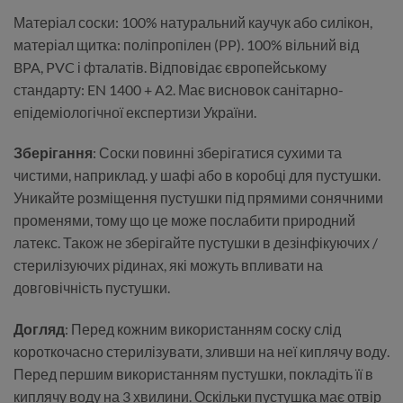
Матеріал соски: 100% натуральний каучук або силікон,
матеріал щитка: поліпропілен (PP). 100% вільний від
BPA, PVC і фталатів. Відповідає європейському
стандарту: EN 1400 + A2. Має висновок санітарно-
епідеміологічної експертизи України.
Зберігання
: Соски повинні зберігатися сухими та
чистими, наприклад. у шафі або в коробці для пустушки.
Уникайте розміщення пустушки під прямими сонячними
променями, тому що це може послабити природний
латекс. Також не зберігайте пустушки в дезінфікуючих /
стерилізуючих рідинах, які можуть впливати на
довговічність пустушки.
Догляд
: Перед кожним використанням соску слід
короткочасно стерилізувати, зливши на неї киплячу воду.
Перед першим використанням пустушки, покладіть її в
киплячу воду на 3 хвилини. Оскільки пустушка має отвір