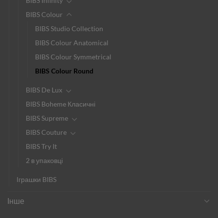
BIBS Infinity
BIBS Colour
BIBS Studio Collection
BIBS Colour Anatomical
BIBS Colour Symmetrical
BIBS Colour Round
BIBS De Lux
BIBS Boheme Класичні
BIBS Supreme
BIBS Couture
BIBS Try It
2 в упаковці
Іграшки BIBS
Інше