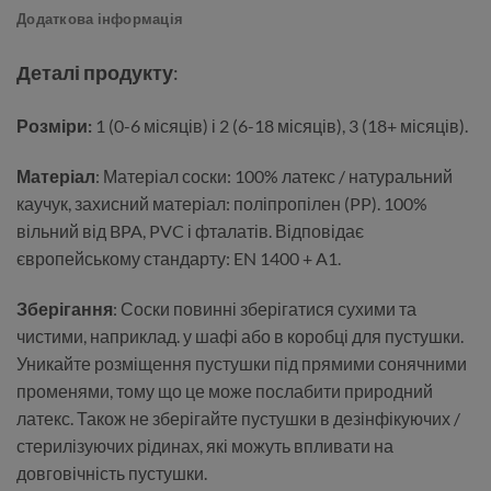
Пустушка Colour має фірмовий круглий щиток BIBS із
Додаткова інформація
трьома вентиляційними отворами та кругле кільце ручки
з гравіюванням BIBS. Щиток ретельно розроблений
Деталі продукту
:
таким чином, щоб закрити чутливу та делікатну шкіру
навколо рота дитини, щоб запобігти накопиченню
Розміри:
1 (0-6 місяців) і 2 (6-18 місяців), 3 (18+ місяців).
вологи. Щиток поставляється в одному розмірі
незалежно від розміру соска.
Матеріал
: Матеріал соски: 100% латекс / натуральний
каучук, захисний матеріал: поліпропілен (PP). 100%
вільний від BPA, PVC і фталатів. Відповідає
європейському стандарту: EN 1400 + A1.
Зберігання
: Соски повинні зберігатися сухими та
чистими, наприклад. у шафі або в коробці для пустушки.
Уникайте розміщення пустушки під прямими сонячними
променями, тому що це може послабити природний
латекс. Також не зберігайте пустушки в дезінфікуючих /
стерилізуючих рідинах, які можуть впливати на
довговічність пустушки.