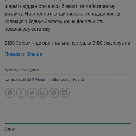
шарм із відданістю високій якості та майстерному
дизайну. Натхненна скандинавською спадщиною, ця
колекція об’єднує безпеку, функціональність і
позачасову естетику.
BIBS Colour — це оригінальна пустушка BIBS, яка існує на
ринку вже понад 40 років.
Показати більше
Круглий сосок нагадує форму та розмір м’якого соска
Артикул:
Невідомо
матері та сприяє подібному розташуванню язика та
техніці смоктання, як під час годування грудьми, оскільки
Категорії:
BIBS X Moomin
,
BIBS Colour Round
кругла форма дозволяє сторонам язика підніматися та
охоплювати сосок, а клапан, випускає повітря. Ця
вентиляційна система змушує повітря зсередини соски
виштовхуватися через клапан, таким чином сплющуючи
соску, щоб природним чином прийняти форму ротової
порожнини дитини.
Опис