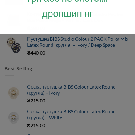
₴
500.00
дропшипінг
Контейнер для пустушок BIBS Studio Pacifier
Box Polka Mega – Vanilla / Dark Oak
₴
580.00
Пустушка BIBS Studio Colour 2 PACK Polka Mix
Latex Round (кругла) – Ivory / Deep Space
₴
440.00
Best Selling
Соска пустушка BIBS Colour Latex Round
(кругла) – Ivory
₴
215.00
Соска пустушка BIBS Colour Latex Round
(кругла) – White
₴
215.00