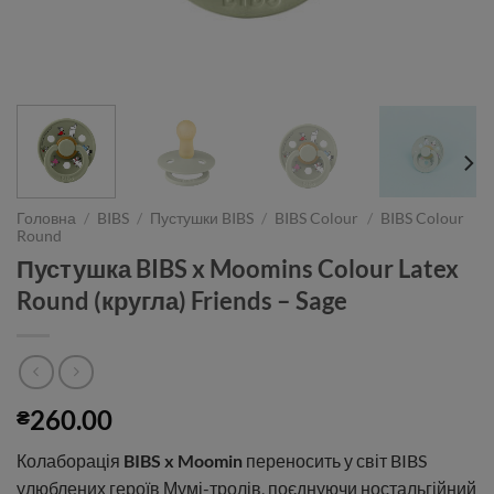
Головна
/
BIBS
/
Пустушки BIBS
/
BIBS Colour
/
BIBS Colour
Round
Пустушка BIBS x Moomins Colour Latex
Round (кругла) Friends – Sage
260.00
₴
Колаборація
BIBS x Moomin
переносить у світ BIBS
улюблених героїв Мумі-тролів, поєднуючи ностальгійний