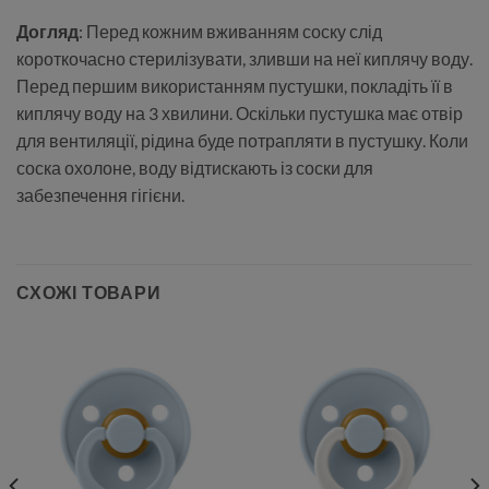
Догляд
: Перед кожним вживанням соску слід
короткочасно стерилізувати, зливши на неї киплячу воду.
Перед першим використанням пустушки, покладіть її в
киплячу воду на 3 хвилини. Оскільки пустушка має отвір
для вентиляції, рідина буде потрапляти в пустушку. Коли
соска охолоне, воду відтискають із соски для
забезпечення гігієни.
СХОЖІ ТОВАРИ