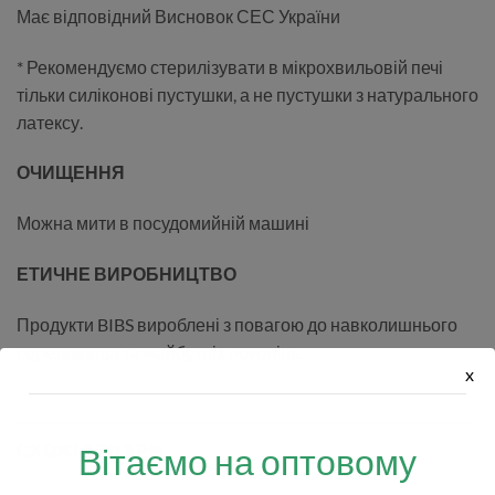
Має відповідний Висновок СЕС України
* Рекомендуємо стерилізувати в мікрохвильовій печі
тільки силіконові пустушки, а не пустушки з натурального
латексу.
ОЧИЩЕННЯ
Можна мити в посудомийній машині
ЕТИЧНЕ ВИРОБНИЦТВО
Продукти BIBS вироблені з повагою до навколишнього
середовища та майбутніх поколінь.
x
СХОЖІ ТОВАРИ
Вітаємо на оптовому